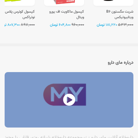
شربت مگستون B6
کپسول ماکاویت اف یورو
کپسول کوئرس پلاس
ویتابیوتیکس
ویتال
نوتراکس
897,000
960,000
533,000
181,220 تومان
604,800 تومان
807,300 تومان
درباره مای دارو
داروخانه آنلاین مای دارو - زیرمجموعه داروخانه شبانه روزی فارابی با مجوز