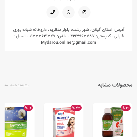
آدرس: استان گیلان، شهر رشت، بلوار منظریه، داروخانه شبانه روزی
فارابی- کدپستی: 4193963787 - تلفن: 01333621327 - ایمیل :
Mydarou.online@gmail.com
محصولات مشابه
مشاهده همه
10 %
37 %
66 %