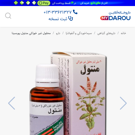
013-33621327
ثبت نسخه
خانه
داروهای گیاهی
سرماخوردگی و آنفولانزا
دارو
محلول غیر خوراکی منتول پورسینا