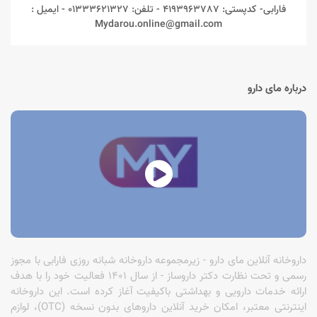
فارابی- کدپستی: 4193963787 - تلفن: 01333621327 - ایمیل :
بعضی از کاندوم‌های غیر ساده دارای اشکال خاصی روی سطح خود هستند که
Mydarou.online@gmail.com
برای لذت بیشتر طراحی شده‌اند؛ اما متاسفانه در بعضی از مواقع این اشکال
برجسته می‌توانند به اندام زنانه آسیب وارد کنند. با این‌که آسیب‌ها چندان
شدید نیستند؛ اما ممکن است باعث فراهم‌شدن زمینه عفونت شوند.
بروز عفونت‌ در ناحیه واژن به‌خاطر محیط مرطوبی که دارد، بسیار خطرناک
درباره مای دارو
است و می‌تواند مشکلات فراوانی را ایجاد کند.
بسته‌بندی کوچک و قابل حمل
کاندوم‌های ساده به‌خاطر نداشتن فرم‌های فانتزی، کوچک‌ترین بسته‌بندی
ممکن را دارند و به‌راحتی قابل حمل هستند. کاندوم ساده را بدون هیچ
دردسری می‌توان داخل جیب، کیف پول، کیف‌های دستی کوچک و... قرار داد.
بعضی از افراد همواره یک کاندوم ساده همراه خود دارند تا در موقعیت‌های
ناگهانی بتوانند از آن استفاده کنند و رابطه‌ای امن و بدون خطر را داشته باشند.
داروخانه آنلاین مای دارو - زیرمجموعه داروخانه شبانه روزی فارابی با مجوز
رسمی و تحت نظارت دکتر داروساز - از سال 1401 فعالیت خود را با هدف
ارائه خدمات دارویی و بهداشتی باکیفیت آغاز کرده است. این داروخانه
اینترنتی معتبر، امکان خرید آنلاین داروهای بدون نسخه (OTC)، لوازم