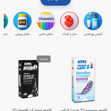
آرایشی بهداشتی
مادر و کودک
مکمل غذایی
مکمل ورزشی
داروها
ناموجود
کاندوم سنسیتیو (12 عددی) کدکس
کاندوم استند آپ کلاسیک (12