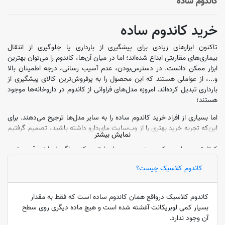
کاندوم ساده
خرید کاندوم ساده
تاکنون ابزارهای زیادی برای پیشگیری از بارداری یا جلوگیری از انتقال
بیماری‌های مقاربتی ابداع شده‌اند؛ اما در میان آن‌ها، کاندوم را می‌توان بهترین
ابزار ممکن دانست. در دسترس‌بودن، عدم آسیب رسانی، درجه اطمینان بالا
و...، از عواملی هستند که این محصول را به پرفروش‌ترین کالای پیشگیری از
بارداری تبدیل کرده‌اند. امروزه مدل‌های فراوانی از کاندوم در داروخانه‌ها موجود
هستند؛
اما بسیاری از افراد خرید کاندوم ساده را به سایر مدل‌ها ترجیح می‌دهند. برای
این‌که تجربه خرید بهتری را از وب‌سایت مای‌دارو داشته باشید، تصمیم گرفتیم
نمایش بیشتر
تا یک راهنمای کلی درمورد خرید کاندوم ساده را ارائه دهیم تا بتوانید در
کوتاه‌ترین زمان ممکن، بهترین محصول را تهیه کنید. اگر شما نیز قصد خرید
کاندوم ساده را دارید، به‌هیچ‌عنوان ادامه این مطلب را از دست ندهید.
کاندوم کلاسیک چیست؟
مزایای خرید کاندوم ساده
کاندوم کلاسیک درواقع همان کاندوم ساده است که فقط به مقدار
کاندوم ساده همواره مزایایی را نسبت‌به سایر انواع کاندوم دارد. این مزایا
بسیار کمی لوبریکانت آغشته شده است و هیچ ماده دیگری روی سطح
عبارت‌اند از:
آن وجود ندارد.