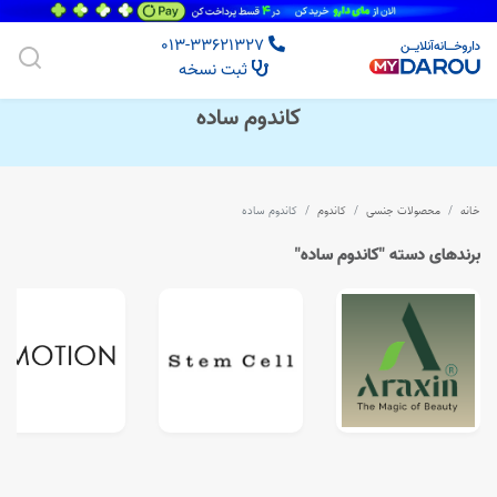
013-33621327
ثبت نسخه
کاندوم ساده
خانه
محصولات جنسی
کاندوم
کاندوم ساده
برندهای دسته "کاندوم ساده"