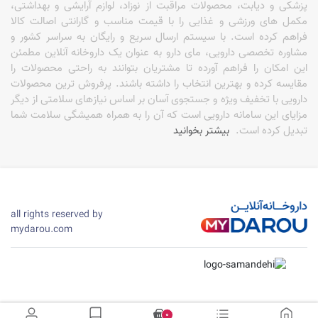
پزشکی و دیابت، محصولات مراقبت از نوزاد، لوازم آرایشی و بهداشتی،
مکمل های ورزشی و غذایی را با قیمت مناسب و گارانتی اصالت کالا
فراهم کرده است. با سیستم ارسال سریع و رایگان به سراسر کشور و
مشاوره تخصصی دارویی، مای دارو به عنوان یک داروخانه آنلاین مطمئن
قیمت کاندوم ساده در داروخانه
این امکان را فراهم آورده تا مشتریان بتوانند به راحتی محصولات را
مقایسه کرده و بهترین انتخاب را داشته باشند. پرفروش ترین محصولات
یکی از سوالاتی که ممکن است برای هر شخص ایجاد شود، این است که
دارویی با تخفیف ویژه و جستجوی آسان بر اساس نیازهای سلامتی از دیگر
قیمت کاندوم ساده در داروخانه چقدر است؟ معمولا کاندوم‌های ساده
مزایای این سامانه دارویی است که آن را به همراه همیشگی سلامت شما
پایین‌ترین قیمت را دارند و در مقایسه با سایر مدل‌ها به‌صرفه‌تر محسوب
تبدیل کرده است.
بیشتر بخوانید
می‌شوند. داروخانه‌های سطح شهر چنین محصولاتی را طبق قیمتی که کارخانه
مشخص کرده است به‌فروش می‌رسانند و به‌همین‌خاطر تفاوت چندانی بین
قیمت کاندوم در داروخانه‌های مختلف وجود ندارد.
البته وب‌سایت‌های اینترنتی مانند مای دارو، این امکان را فراهم کرده‌اند که
خریداران بتوانند از تخفیف‌های مختلف بهره‌مند شوند و محصولی که مدنظر
all rights reserved by
دارند را با پرداخت هزینه‌ای پایین تهیه کنند. اگر شما نیز قصد خرید کاندوم
mydarou.com
ساده را دارید و می‌خواهید خریدی اقتصادی را تجربه کنید می‌توانید ازطریق
همین صفحه هریک از محصولات موجود را سفارش دهید.
بهترین کاندوم ساده
کیفیت کاندوم همواره از اهمیت بالایی برخوردار است. استفاده از برندهای
نامرغوب و نامعتبر، ممکن است مشکلاتی مانند بارداری ناگهانی یا انتقال
0