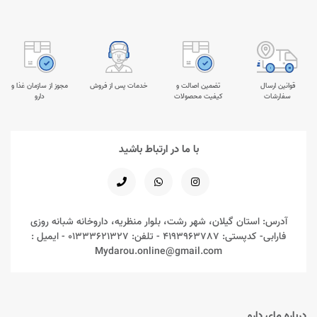
قوانین ارسال
تضمین اصالت و
خدمات پس از فروش
مجوز از سازمان غذا و
سفارشات
کیفیت محصولات
دارو
با ما در ارتباط باشید
آدرس: استان گیلان، شهر رشت، بلوار منظریه، داروخانه شبانه روزی
فارابی- کدپستی: 4193963787 - تلفن: 01333621327 - ایمیل :
Mydarou.online@gmail.com
درباره مای دارو