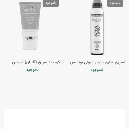
ناموجود
ناموجود
اسپری عطری بانوان لایولی بوتانیس
کرم ضد تعریق (آقایان) لامینین
ناموجود
ناموجود