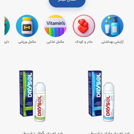
آرایشی بهداشتی
مادر و کودک
مکمل غذایی
مکمل ورزشی
داروها
ضد تعریق مایلد درایسول
ضد تعریق رگولار درایسول