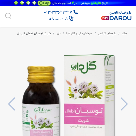
013-33621327
ثبت نسخه
خانه
داروهای گیاهی
سرماخوردگی و آنفولانزا
دارو
شربت توسیان اطفال گل دارو