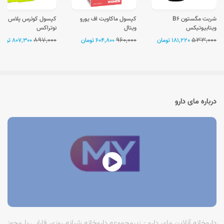
شربت مگستون B6
کپسول ماکاویت اف یورو
کپسول کوئرس پلاس
ویتابیوتیکس
ویتال
نوتراکس
897,000
960,000
533,000
181,220 تومان
604,800 تومان
807,300 تومان
درباره مای دارو
داروخانه آنلاین مای دارو - زیرمجموعه داروخانه شبانه روزی فارابی با مجوز