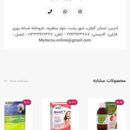
آدرس: استان گیلان، شهر رشت، بلوار منظریه، داروخانه شبانه روزی
فارابی- کدپستی: 4193963787 - تلفن: 01333621327 - ایمیل :
Mydarou.online@gmail.com
محصولات مشابه
مشاهده همه
10 %
37 %
66 %