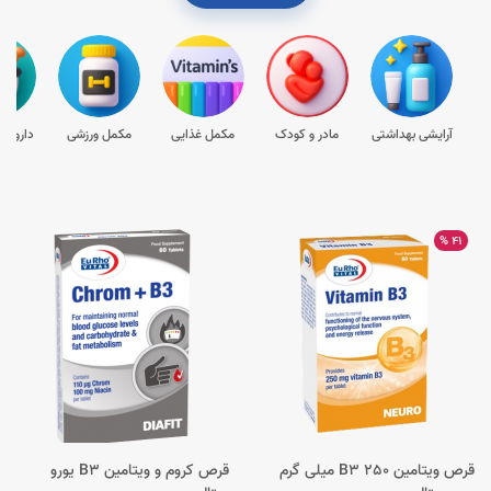
آرایشی بهداشتی
مادر و کودک
مکمل غذایی
مکمل ورزشی
داروها
41 %
قرص ویتامین B3 250 میلی گرم
قرص کروم و ویتامین B3 یورو