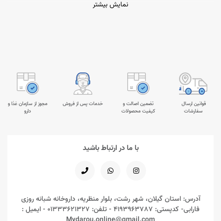
نمایش بیشتر
قوانین ارسال
تضمین اصالت و
خدمات پس از فروش
مجوز از سازمان غذا و
سفارشات
کیفیت محصولات
دارو
با ما در ارتباط باشید
آدرس: استان گیلان، شهر رشت، بلوار منظریه، داروخانه شبانه روزی
فارابی- کدپستی: 4193963787 - تلفن: 01333621327 - ایمیل :
Mydarou.online@gmail.com