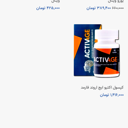
یورو ویتال
ویتال
660,000
389,400 تومان
425,000 تومان
کپسول اکتیو ایج اروند فارمد
1,416,000 تومان