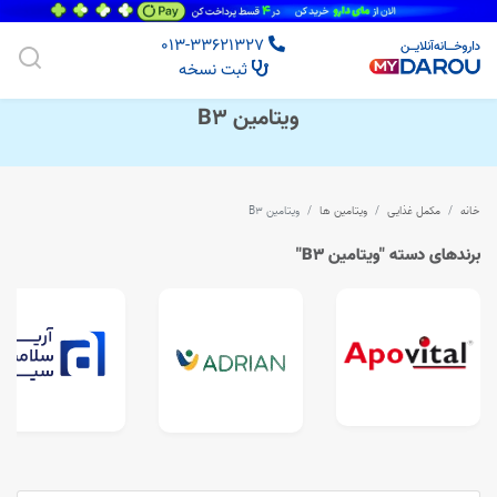
013-33621327
ثبت نسخه
ویتامین B3
خانه
مکمل غذایی
ویتامین ها
ویتامین B3
برندهای دسته "ویتامین B3"