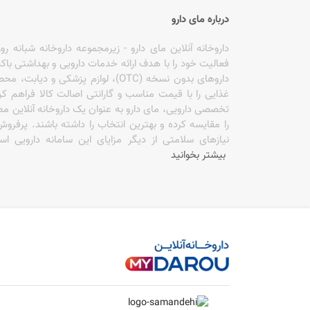
بایو اسکین پلاس BIO SKIN PLUS
درباره مای دارو
بایو ریچ BIORICH
فعالیت خود را با هدف ارائه خدمات دارویی و بهداشتی باکی
داروهای بدون نسخه (OTC)، لوازم پزش
برایت مکس BRIGHT MAX
غذایی را با قیمت مناسب و گارانتی اصالت کالا فراهم ک
تخصصی دارویی، مای دارو به عنوان یک داروخانه آنلاین مطم
بلفامد BLEPHAMED
را مقایسه کرده و بهترین انتخاب را داشته باشند. پرف
نیازهای سلامتی از دیگر مزایای این سامانه دارویی
بلوسنس BLUE SENSE
بیشتر بخوانید
بنسر BENCER
بوتانیس BOTANIS
بوش اند لومب BAUSCH AND LOMB
بی کام بایو BCOMBIO
بیبی فرست BABY FIRST