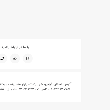
اورین EVRIN BIOTECH
اویدرم EVIDERM
ای پلاس IPLUS
ایرشا IRSHA
با ما در ارتباط باشید
ایروکس IROX
ایزی لایف EASY LIFE
اینبریا INEBRYA
اینستاهیل INSTAHEAL
آدرس: استان گیلان، شهر رشت، بلوار منظریه، داروخان
4193963787 - تلفن: 01333621327 - ایمیل : Mydarou.online@gmail.com
اینوکلون INOCLON
بای راک BAYROCK