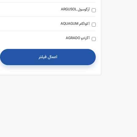
آرگوسول ARGUSOL
آکواگام AQUAGUM
آگرادو AGRADO
آلوپینکس ALOPINEX
اعمال فیلتر
آیسول EYESOL
اریکه ERIKEH
اس وی آی SVI
استرات فارما STRATPHARMA
استلو STELO