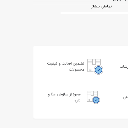
نمایش بیشتر
تضمین اصالت و کیفیت
رشات
محصولات
مجوز از سازمان غذا و
وش
دارو
د سریتا از سال 1383 توسط شرکت پارس آزما طب به بازار معرفی شد و از ابتدا نیز
 با برندهای خارجی پا به میدان گذاشته است. محصولات
نظر فرمولاسیون و مواد اولیه با کیفیت، چه از نظر تکنولوژی
 و چه از نظر مارکتینگ، هم‌سنگ و هم‌تراز با برندهای معتبر
ائل، نشان از روی کار آمدن محصولی بی‌نظیر برای رقابتی