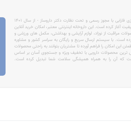
جدی داشتند.
امروزه برند سریتا شامل پک
داروخانه آنلاین مای دارو - زیرمجموعه داروخانه شبانه روزی فارابی با مجوز رسمی و تحت نظارت دکتر داروساز - از سال 1401
سریتا، انواع ماسک و سرم م
فیت آغاز کرده است. این داروخانه اینترنتی معتبر، امکان خرید آنلاین
ضد ریزش و رویش مجدد مو، 
کی و دیابت، محصولات مراقبت از نوزاد، لوازم آرایشی و بهداشتی، مکمل های ورزشی و
اما در میان تمامی این م
رده است. با سیستم ارسال سریع و رایگان به سراسر کشور و مشاوره
هستند. در ادامه به معرفی 
ئن این امکان را فراهم آورده تا مشتریان بتوانند به راحتی محصولات
انواع شامپو سر
روش ترین محصولات دارویی با تخفیف ویژه و جستجوی آسان بر اساس
 است که آن را به همراه همیشگی سلامت شما تبدیل کرده است.
یکی از دلایل محبوبیت شامپ
این برند، اذعان داشته‌ان
داخل، از تاثیرگذاری بیشتر
این برند از ابتدا تا کنون
که تنوع محصولات سریتا، ا
مو تبدیل کرده است. در این
شامپو کافئین 
یکی از محبوب‌ترین شامپوه
شامپوی تقویت کننده، ضد 