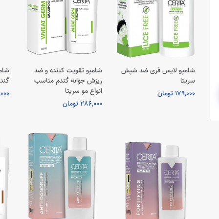
شامپو لایس فری ضد شپش
شامپو تقویت کننده و ضد
شامپ
سریتا
ریزش جوانه گندم مناسب
گندم
انواع مو سریتا
179,000 تومان
28,000
286,000 تومان