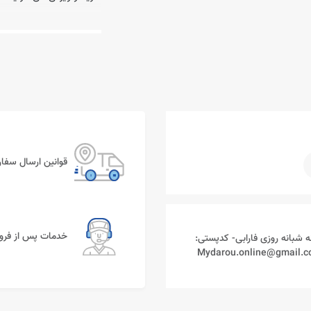
قوانین ارسال سفا
شامپو سریتا
خدمات پس از فر
ه شبانه روزی فارابی- کدپستی:
برن
مشخص بود که برای رقابت
سریتا از همان ابتدا چه از 
ساخت، چه از نظر بسته بندی
خارجی ظاهر شدند و این مس